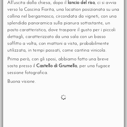
All'uscita dalla chiesa, dopo il
lancio del riso
, ci si avvia
verso la Cascina Fiorita, una location posizionata su una
collina nel bergamasco, circondata da vigneti, con una
splendida panoramica sulla pianura sottostante, un
posto caratteristico, dove traspare il gusto per i piccoli
dettagli, caratterizzato da una sala con un basso
soffitto a volta, con mattoni a vista, probabilmente
utilizzata, in tempi passati, come cantina vinicola.
Prima però, con gli sposi, abbiamo fatto una breve
sosta presso il
Castello di Grumello
, per una fugace
sessione fotografica.
Buona visione.